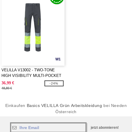
W1
VELILLA V13002 - TWO-TONE
HIGH VISIBILITY MULTI-POCKET
STRETCH TROUSERS
36,99 €
-24%
48,80 €
Einkaufen
Basics VELILLA Grün Arbeitskleidung
bei Needen
Österreich
jetzt abonnieren!