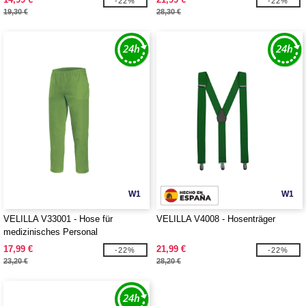
-22%
-22%
19,30 €
28,30 €
W1
W1
VELILLA V33001 - Hose für
VELILLA V4008 - Hosenträger
medizinisches Personal
17,99 €
21,99 €
-22%
-22%
23,20 €
28,20 €