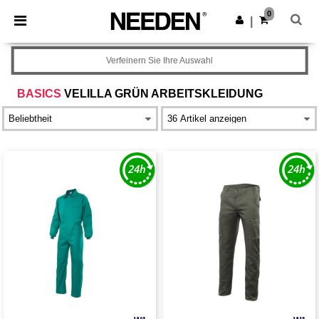
×
Needen App
0
App holen
|
Bessere Preise in der App!
Verfeinern Sie Ihre Auswahl
BASICS
VELILLA GRÜN ARBEITSKLEIDUNG