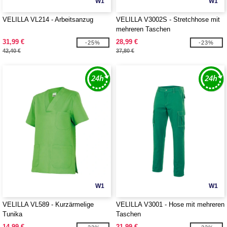
W1
W1
VELILLA VL214 - Arbeitsanzug
VELILLA V3002S - Stretchhose mit
mehreren Taschen
31,99 €
28,99 €
-25%
-23%
42,40 €
37,80 €
W1
W1
VELILLA VL589 - Kurzärmelige
VELILLA V3001 - Hose mit mehreren
Tunika
Taschen
14,99 €
21,99 €