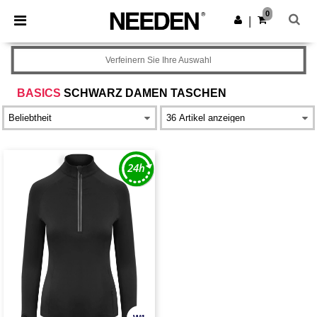
×
Needen App
0
App holen
|
Bessere Preise in der App!
Verfeinern Sie Ihre Auswahl
BASICS
SCHWARZ DAMEN TASCHEN