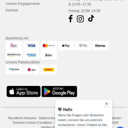
Unsere Engagements
& 14:00–17:30
Karriere
Freitag: 10:00–14:00
Bezahlung mit
Unsere Paketzusteller
👋
Hallo
Wenn Sie Fragen oder Bedenken
Rechtliche Hinweise
-
Datenschutzbestimmungen
-
Bedingungen und Konditionen
-
haben, können Sie uns jederzeit
General Contract Conditions
-
Cookie-Richtlinie
-
Site Map
Copyright 2026
kontaktieren. Unser Chatbot ist hier,
needen.at - Alle Rechte vorbehalten