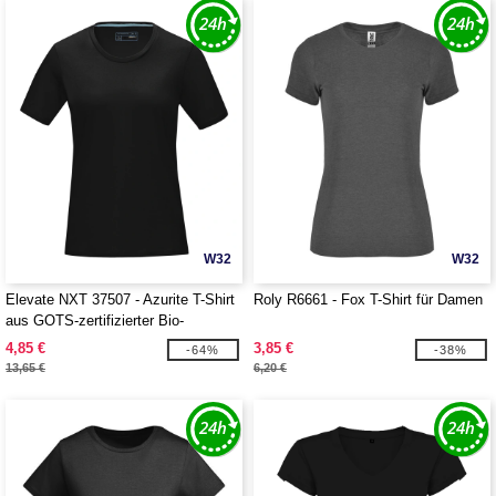
W32
W32
Elevate NXT 37507 - Azurite T-Shirt
Roly R6661 - Fox T-Shirt für Damen
aus GOTS-zertifizierter Bio-
Baumwolle für Damen
4,85 €
3,85 €
-64%
-38%
13,65 €
6,20 €