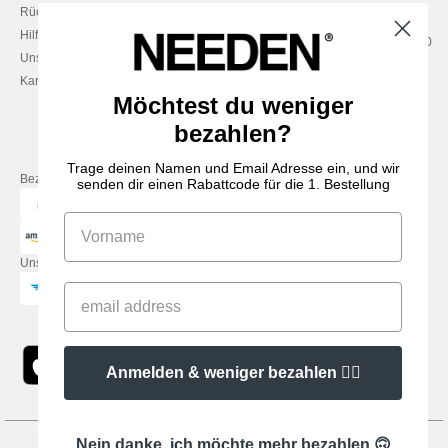
Rückerstattungen / Rückgaben
0800 018 026
Hilfe & FAQs
Montag – Donnerstag: 10:00–13:00
Unsere Engagements
& 14:00–17:30
Karriere
Freitag: 10:00–14:00
Möchtest du weniger
bezahlen?
Trage deinen Namen und Email Adresse ein, und wir
Bezahlung mit
senden dir einen Rabattcode für die 1. Bestellung
Unsere Paketzusteller
Anmelden & weniger bezahlen 👍🏼
Nein danke, ich möchte mehr bezahlen 🙃