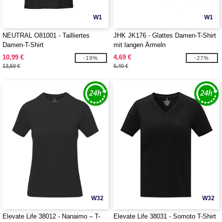
W1
W1
NEUTRAL O81001 - Tailliertes
JHK JK176 - Glattes Damen-T-Shirt
Damen-T-Shirt
mit langen Ärmeln
10,99 €
4,69 €
-19%
-27%
13,50 €
6,40 €
W32
W32
Elevate Life 38012 - Nanaimo – T-
Elevate Life 38031 - Somoto T-Shirt