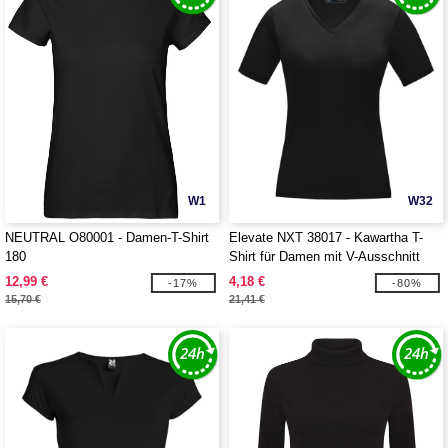
W1
W32
NEUTRAL O80001 - Damen-T-Shirt
Elevate NXT 38017 - Kawartha T-
180
Shirt für Damen mit V-Ausschnitt
12,99 €
4,18 €
-17%
-80%
15,70 €
21,41 €