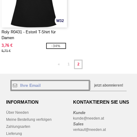
W32
Roly R0431 - Estoril T-Shirt für
Damen
3,76 €
-34%
5,71 €
«
1
2
jetzt abonnieren!
INFORMATION
KONTAKTIEREN SIE UNS
Über Needen
Kunde
kunde@needen.at
Meine Bestellung verfolgen
Sales
Zahlungsarten
verkauf@needen.at
Lieferung