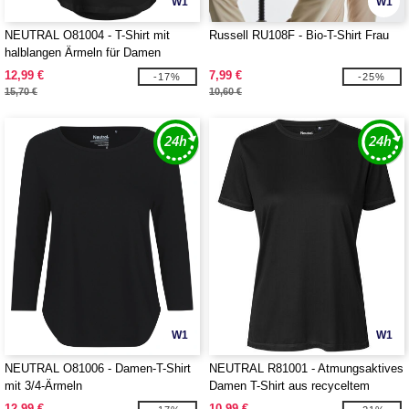
W1
W1
NEUTRAL O81004 - T-Shirt mit
Russell RU108F - Bio-T-Shirt Frau
halblangen Ärmeln für Damen
12,99 €
7,99 €
-17%
-25%
15,70 €
10,60 €
W1
W1
NEUTRAL O81006 - Damen-T-Shirt
NEUTRAL R81001 - Atmungsaktives
mit 3/4-Ärmeln
Damen T-Shirt aus recyceltem
Polyester
12,99 €
10,99 €