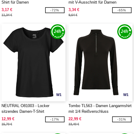
Shirt für Damen
mit V-Ausschnitt für Damen
3,17 €
3,34 €
-72%
-65%
11,34 €
9,64 €
W1
W1
NEUTRAL O81003 - Locker
Tombo TL563 - Damen Langarmshirt
sitzendes Damen-T-Shirt
mit 1/4 Reißverschluss
12,99 €
22,99 €
-17%
-31%
15,70 €
33,40 €