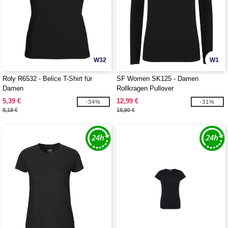
W32
W1
Roly R6532 - Belice T-Shirt für
SF Women SK125 - Damen
Damen
Rollkragen Pullover
5,39 €
12,99 €
-34%
-31%
8,19 €
18,90 €