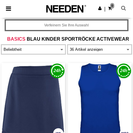
×
Needen App
0
App holen
|
Bessere Preise in der App!
Verfeinern Sie Ihre Auswahl
BASICS
BLAU KINDER SPORTRÖCKE ACTIVEWEAR