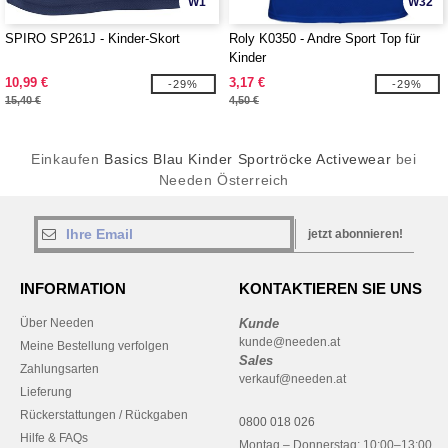
W1
W32
SPIRO SP261J - Kinder-Skort
Roly K0350 - Andre Sport Top für
Kinder
10,99 €
3,17 €
-29%
-29%
15,40 €
4,50 €
Einkaufen
Basics Blau Kinder Sportröcke Activewear
bei
Needen Österreich
jetzt abonnieren!
INFORMATION
KONTAKTIEREN SIE UNS
Über Needen
Kunde
kunde@needen.at
Meine Bestellung verfolgen
Sales
Zahlungsarten
verkauf@needen.at
Lieferung
Rückerstattungen / Rückgaben
0800 018 026
Hilfe & FAQs
Montag – Donnerstag: 10:00–13:00