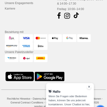
Unsere Engagements
& 14:00–17:30
Karriere
Freitag: 10:00–14:00
Bezahlung mit
Unsere Paketzusteller
👋
Hallo
Wenn Sie Fragen oder Bedenken
Rechtliche Hinweise
-
Datenschutzbestimmungen
-
Bedingungen und Konditionen
-
haben, können Sie uns jederzeit
General Contract Conditions
-
Cookie-Richtlinie
-
Site Map
Copyright 2026
kontaktieren. Unser Chatbot ist hier,
needen.at - Alle Rechte vorbehalten