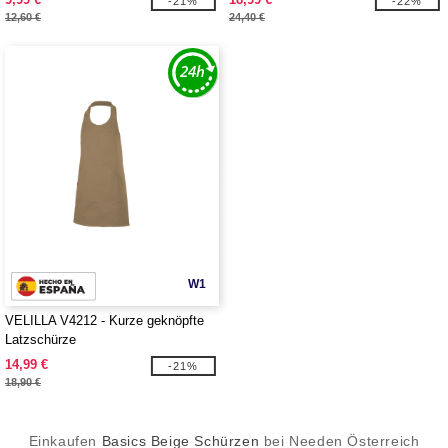
-21%
-22%
12,60 €
24,40 €
W1
VELILLA V4212 - Kurze geknöpfte
Latzschürze
14,99 €
-21%
18,90 €
Einkaufen
Basics Beige Schürzen
bei Needen Österreich