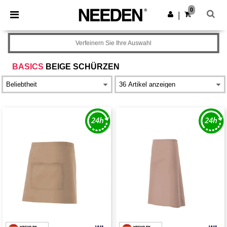
×
Needen App
0
App holen
|
Bessere Preise in der App!
Verfeinern Sie Ihre Auswahl
BASICS
BEIGE SCHÜRZEN