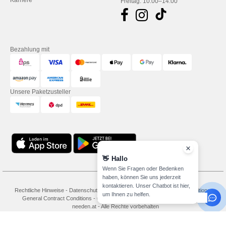
Karriere
Freitag: 10:00–14:00
Bezahlung mit
Unsere Paketzusteller
👋
Hallo
Wenn Sie Fragen oder Bedenken
haben, können Sie uns jederzeit
kontaktieren. Unser Chatbot ist hier,
Rechtliche Hinweise
-
Datenschutzbestimmungen
-
Bedingungen und Konditionen
-
um Ihnen zu helfen.
General Contract Conditions
-
Cookie-Richtlinie
-
Site Map
Copyright 2026
needen.at - Alle Rechte vorbehalten