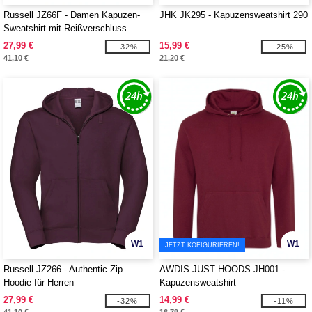
Russell JZ66F - Damen Kapuzen-
JHK JK295 - Kapuzensweatshirt 290
Sweatshirt mit Reißverschluss
27,99 €
15,99 €
-32%
-25%
41,10 €
21,20 €
W1
W1
JETZT KOFIGURIEREN!
Russell JZ266 - Authentic Zip
AWDIS JUST HOODS JH001 -
Hoodie für Herren
Kapuzensweatshirt
27,99 €
14,99 €
-32%
-11%