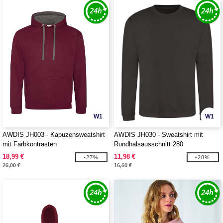
W1
W1
AWDIS JH003 - Kapuzensweatshirt
AWDIS JH030 - Sweatshirt mit
mit Farbkontrasten
Rundhalsausschnitt 280
18,99 €
11,98 €
-27%
-28%
26,00 €
16,60 €