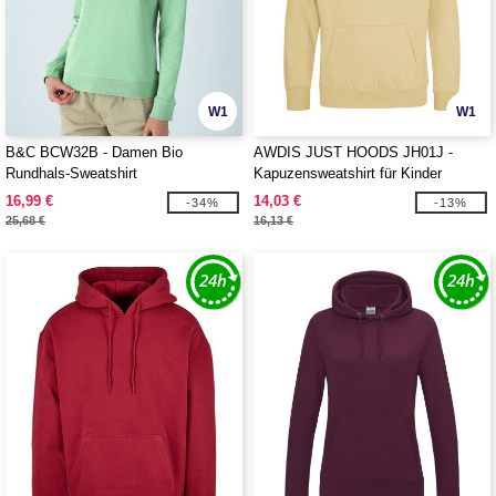
W1
W1
B&C BCW32B - Damen Bio
AWDIS JUST HOODS JH01J -
Rundhals-Sweatshirt
Kapuzensweatshirt für Kinder
16,99 €
14,03 €
-34%
-13%
25,68 €
16,13 €