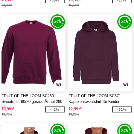
-38%
-27%
22,70 €
15,10 €
W1
W1
FRUIT OF THE LOOM SC250 -
FRUIT OF THE LOOM SC371 -
Sweatshirt 80/20 gerade Ärmel 280
Kapuzensweatshirt für Kinder
10,99 €
12,99 €
-41%
-32%
18,70 €
19,20 €