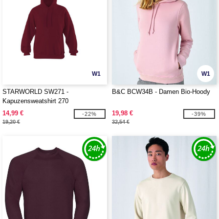
W1
W1
STARWORLD SW271 -
B&C BCW34B - Damen Bio-Hoody
Kapuzensweatshirt 270
14,99 €
19,98 €
-22%
-39%
19,20 €
32,54 €