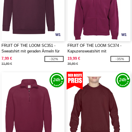
W1
W1
FRUIT OF THE LOOM SC351 -
FRUIT OF THE LOOM SC374 -
Sweatshirt mit geraden Ärmeln für
Kapuzensweatshirt mit
Kinder
durchgehendem Reißverschluss 280
7,99 €
19,99 €
-32%
-35%
11,80 €
30,80 €