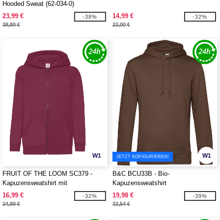
Hooded Sweat (62-034-0)
23,99 €
14,99 €
-38%
-32%
38,80 €
22,00 €
W1
W1
JETZT KOFIGURIEREN!
FRUIT OF THE LOOM SC379 -
B&C BCU33B - Bio-
Kapuzensweatshirt mit
Kapuzensweatshirt
durchgehendem Reißverschluss für
16,99 €
19,98 €
-32%
-39%
Kinder
24,80 €
32,54 €