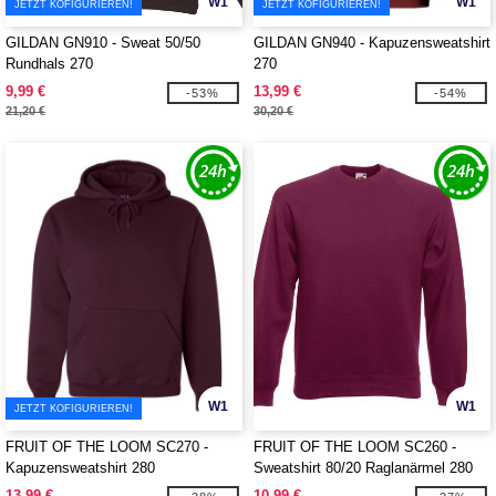
W1
W1
JETZT KOFIGURIEREN!
JETZT KOFIGURIEREN!
GILDAN GN910 - Sweat 50/50
GILDAN GN940 - Kapuzensweatshirt
Rundhals 270
270
9,99 €
13,99 €
-53%
-54%
21,20 €
30,20 €
W1
W1
JETZT KOFIGURIEREN!
FRUIT OF THE LOOM SC270 -
FRUIT OF THE LOOM SC260 -
Kapuzensweatshirt 280
Sweatshirt 80/20 Raglanärmel 280
13,99 €
10,99 €