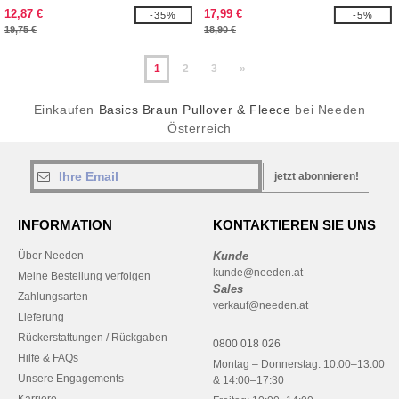
12,87 €
17,99 €
-35%
-5%
19,75 €
18,90 €
1
2
3
»
Einkaufen
Basics Braun Pullover & Fleece
bei Needen
Österreich
jetzt abonnieren!
INFORMATION
KONTAKTIEREN SIE UNS
Über Needen
Kunde
kunde@needen.at
Meine Bestellung verfolgen
Sales
Zahlungsarten
verkauf@needen.at
Lieferung
Rückerstattungen / Rückgaben
0800 018 026
Hilfe & FAQs
Montag – Donnerstag: 10:00–13:00
Unsere Engagements
& 14:00–17:30