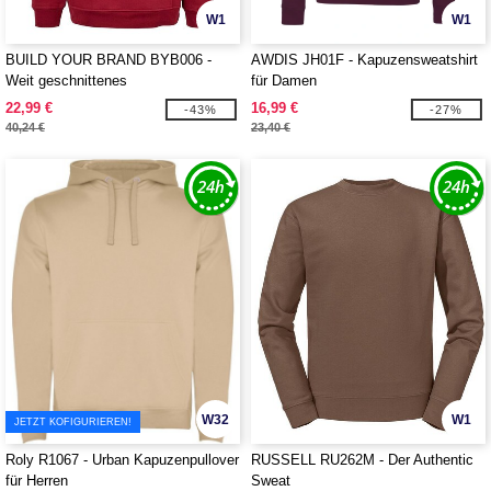
W1
W1
BUILD YOUR BRAND BYB006 -
AWDIS JH01F - Kapuzensweatshirt
Weit geschnittenes
für Damen
Kapuzensweatshirt
22,99 €
16,99 €
-43%
-27%
40,24 €
23,40 €
W32
W1
JETZT KOFIGURIEREN!
Roly R1067 - Urban Kapuzenpullover
RUSSELL RU262M - Der Authentic
für Herren
Sweat