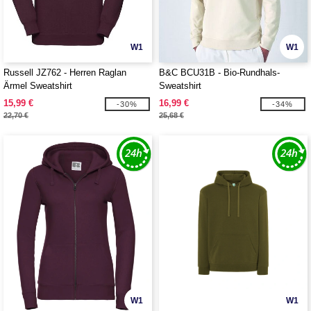
W1
W1
Russell JZ762 - Herren Raglan
B&C BCU31B - Bio-Rundhals-
Ärmel Sweatshirt
Sweatshirt
15,99 €
16,99 €
-30%
-34%
22,70 €
25,68 €
W1
W1