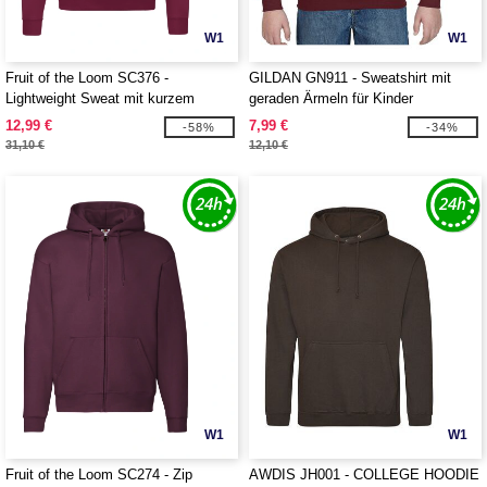
W1
W1
Fruit of the Loom SC376 -
GILDAN GN911 - Sweatshirt mit
Lightweight Sweat mit kurzem
geraden Ärmeln für Kinder
Reißverschluss
12,99 €
7,99 €
-58%
-34%
31,10 €
12,10 €
W1
W1
Fruit of the Loom SC274 - Zip
AWDIS JH001 - COLLEGE HOODIE