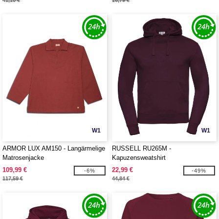
41,10 €
16,79 €
W1
W1
ARMOR LUX AM150 - Langärmelige
RUSSELL RU265M -
Matrosenjacke
Kapuzensweatshirt
109,99 €
22,99 €
-6%
-49%
117,59 €
44,84 €