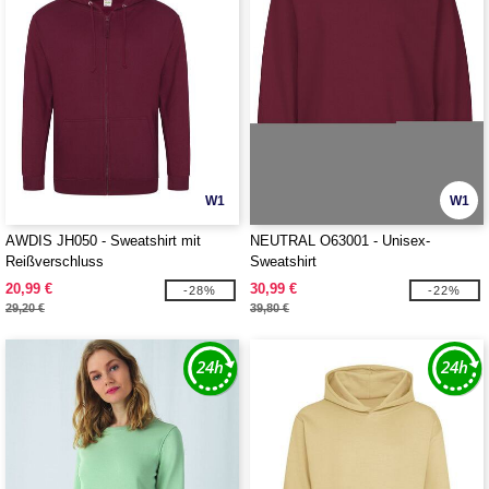
W1
W1
AWDIS JH050 - Sweatshirt mit
NEUTRAL O63001 - Unisex-
Reißverschluss
Sweatshirt
20,99 €
30,99 €
-28%
-22%
29,20 €
39,80 €