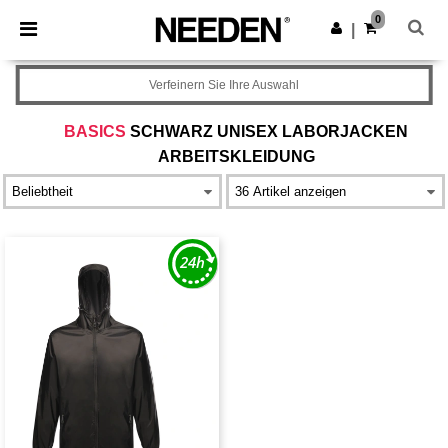
×
Needen App
0
App holen
|
Bessere Preise in der App!
Verfeinern Sie Ihre Auswahl
BASICS
SCHWARZ UNISEX LABORJACKEN
ARBEITSKLEIDUNG