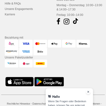
Hilfe & FAQs
Montag – Donnerstag: 10:00–13:00
Unsere Engagements
& 14:00–17:30
Karriere
Freitag: 10:00–14:00
Bezahlung mit
Unsere Paketzusteller
👋
Hallo
Wenn Sie Fragen oder Bedenken
Rechtliche Hinweise
-
Datenschutzbestimmungen
-
Bedingungen und Konditionen
-
haben, können Sie uns jederzeit