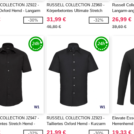
COLLECTION JZ922 -
RUSSELL COLLECTION JZ960 -
Russell Coll
s Oxford Hemd - Langarm
Körperbetontes Ultimate Stretch
Langarm-an
Hemd - Langarm
€
31,99 €
26,99 €
-30%
-32%
46,80 €
39,60 €
W1
W1
COLLECTION JZ947 -
RUSSELL COLLECTION JZ923 -
Elevate Esse
ntes Stretch Hemd -
Tailliertes Oxford Hemd - Kurzarm
Herrenhemd 
€
21,99 €
19,33 €
-32%
-30%