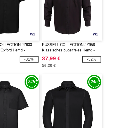
W1
W1
OLLECTION JZ933 -
RUSSELL COLLECTION JZ956 -
 Oxford Hemd -
Klassisches bügelfreies Hemd -
Langarm
37,99 €
-31%
-32%
56,20 €