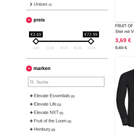
Unisex
(6)
preis
FRUIT OF
Shirt mit V
€3.69
€72.99
3,69 €
5,60 €
3.69
21.02
38.34
55.66
72.99
marken
Elevate Essentials
(1)
Elevate Life
(1)
Elevate NXT
(1)
Fruit of the Loom
(1)
Henbury
(2)