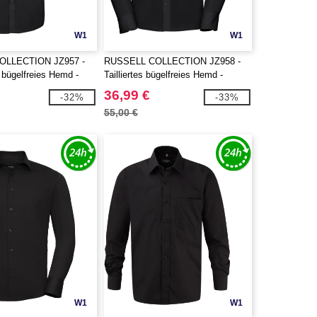
W1
W1
OLLECTION JZ957 -
RUSSELL COLLECTION JZ958 -
 bügelfreies Hemd -
Tailliertes bügelfreies Hemd -
Langarm
36,99 €
-32%
-33%
55,00 €
W1
W1