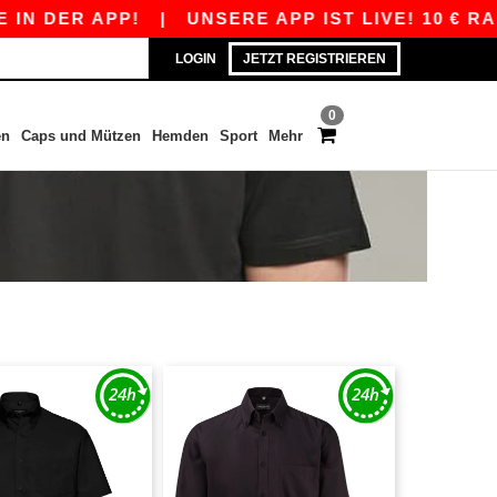
DER APP!
|
UNSERE APP IST LIVE! 10 € RABAT
LOGIN
JETZT REGISTRIEREN
0
en
Caps und Mützen
Hemden
Sport
Mehr