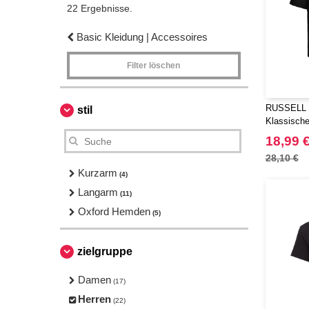
22 Ergebnisse.
Basic Kleidung | Accessoires
Filter löschen
RUSSELL 
stil
Klassisch
Baumwollm
18,99 
Hemd - Ku
28,10 €
Kurzarm
(4)
Langarm
(11)
Oxford Hemden
(5)
zielgruppe
Damen
(17)
Herren
(22)