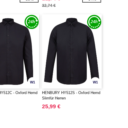
Herren
32,74 €
W1
W1
Y512C - Oxford Hemd
HENBURY HY512S - Oxford Hemd
Slimfür Herren
25,99 €