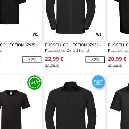
W1
W1
COLLECTION JZ935 -
RUSSELL COLLECTION JZ932 -
RUSSELL C
es
Klassisches Oxford Hemd -
Klassisches
ischgewebe Popeline
Langarm
Kurzarm
€
22,99 €
20,99 €
-32%
-32%
rzarm
33,70 €
30,60 €