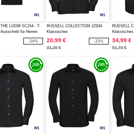
W1
W1
 THE LOOM SC154 - T-
RUSSELL COLLECTION JZ934 -
RUSSELL C
-Ausschnitt für Herren
Klassisches
Klassisches
Baumwollmischgewebe Popeline
Kurzarm
20,99 €
34,99 €
-34%
-33%
Hemd - Langarm
31,20 €
51,70 €
W1
W1