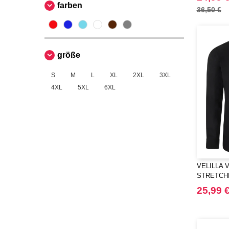
farben
36,50 €
größe
S
M
L
XL
2XL
3XL
4XL
5XL
6XL
VELILLA 
STRETCH
25,99 