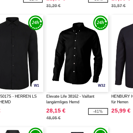
31,20 €
31,57 €
W1
W32
V5017S - HERREN LS
Elevate Life 38162 - Vaillant
HENBURY H
HEMD
langärmliges Hemd
für Herren
€
28,15 €
25,99 €
-41%
48,05 €