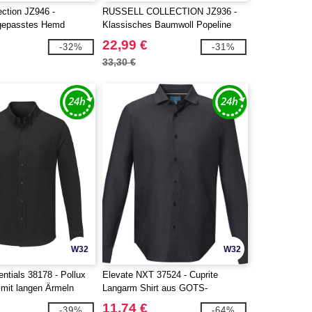
ection JZ946 -
RUSSELL COLLECTION JZ936 -
gepasstes Hemd
Klassisches Baumwoll Popeline
Hemd - Langarm
22,99 €
-32%
-31%
33,30 €
W32
W32
ntials 38178 - Pollux
Elevate NXT 37524 - Cuprite
mit langen Ärmeln
Langarm Shirt aus GOTS-
zertifizierter Bio-Baumwolle für
11,74 €
-39%
-64%