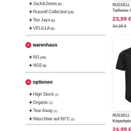
Jack&Jones
(1)
RUSSELL 
Taillierte
Russell Collection
(13)
23,99 
Tee Jays
(1)
34,30 €
VELILLA
(1)
warenhaus
W1
(19)
W32
(3)
optionen
High Stock
(2)
Organic
(1)
Tear Away
(1)
RUSSELL 
Waschbar auf 60°C
(2)
Körperbeto
Kurzarm
24,99 