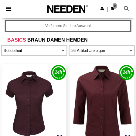
×
Needen App
0
App holen
|
Bessere Preise in der App!
Verfeinern Sie Ihre Auswahl
BASICS
BRAUN DAMEN HEMDEN