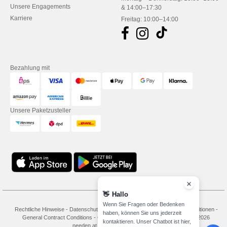
Unsere Engagements
& 14:00–17:30
Karriere
Freitag: 10:00–14:00
Bezahlung mit
Unsere Paketzusteller
👋
Hallo
Wenn Sie Fragen oder Bedenken
Rechtliche Hinweise
-
Datenschutzbestimmungen
-
Bedingungen und Konditionen
-
haben, können Sie uns jederzeit
General Contract Conditions
-
Cookie-Richtlinie
-
Site Map
Copyright 2026
kontaktieren. Unser Chatbot ist hier,
needen.at - Alle Rechte vorbehalten