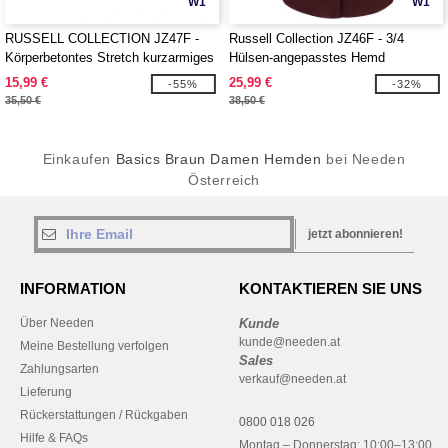
W1
W1
RUSSELL COLLECTION JZ47F -
Russell Collection JZ46F - 3/4
Körperbetontes Stretch kurzarmiges
Hülsen-angepasstes Hemd
Hemd für Damen
15,99 €
25,99 €
-55%
-32%
35,50 €
38,50 €
Einkaufen
Basics Braun Damen Hemden
bei Needen
Österreich
jetzt abonnieren!
INFORMATION
KONTAKTIEREN SIE UNS
Über Needen
Kunde
kunde@needen.at
Meine Bestellung verfolgen
Sales
Zahlungsarten
verkauf@needen.at
Lieferung
Rückerstattungen / Rückgaben
0800 018 026
Hilfe & FAQs
Montag – Donnerstag: 10:00–13:00