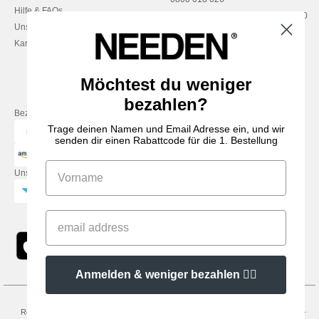
Hilfe & FAQs
Montag – Donnerstag: 10:00–13:00
Unsere Engagements
& 14:00–17:30
Karriere
Freitag: 10:00–14:00
Möchtest du weniger
bezahlen?
Bezahlung mit
Trage deinen Namen und Email Adresse ein, und wir
senden dir einen Rabattcode für die 1. Bestellung
Unsere Paketzusteller
Anmelden & weniger bezahlen 👍🏼
Rechtliche Hinweise
-
Datenschutzbestimmungen
-
Bedingungen und Konditionen
-