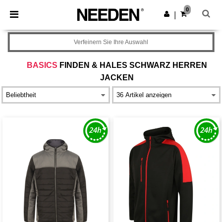
×
Needen App
0
App holen
|
Bessere Preise in der App!
Verfeinern Sie Ihre Auswahl
BASICS
FINDEN & HALES SCHWARZ HERREN
JACKEN