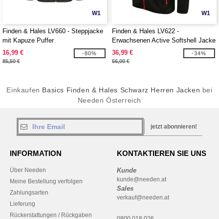
W1
W1
Finden & Hales LV660 - Steppjacke
Finden & Hales LV622 -
mit Kapuze Puffer
Erwachsenen Active Softshell Jacke
16,99 €
36,99 €
-80%
-34%
85,50 €
56,00 €
Einkaufen
Basics Finden & Hales Schwarz Herren Jacken
bei
Needen Österreich
jetzt abonnieren!
INFORMATION
KONTAKTIEREN SIE UNS
Über Needen
Kunde
kunde@needen.at
Meine Bestellung verfolgen
Sales
Zahlungsarten
verkauf@needen.at
Lieferung
Rückerstattungen / Rückgaben
0800 018 026